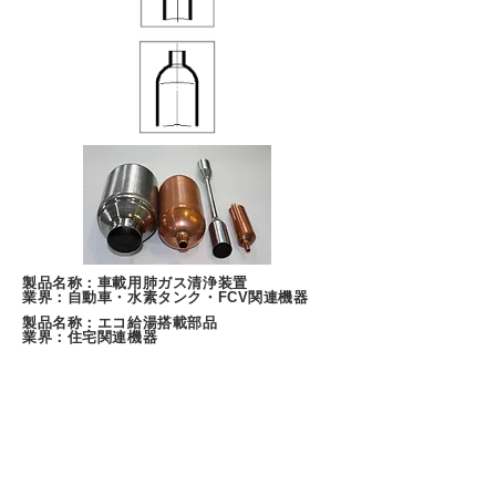
製品名称：車載用肺ガス清浄装置
​業界：自動車・水素タンク・FCV関連機器
製品名称：エコ給湯搭載部品
​業界：住宅関連機器