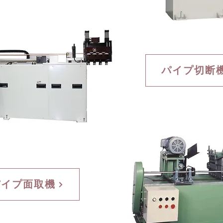
パイプ切断
パイプ面取機